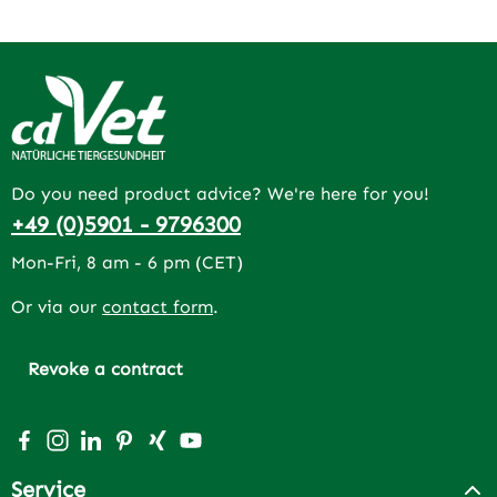
Do you need product advice? We're here for you!
+49 (0)5901 - 9796300
Mon-Fri, 8 am - 6 pm (CET)
Or via our
contact form
.
Revoke a contract
Visit us on Facebook – opens in a new browser tab (exter
Check us out on Instagram – opens in a new browser 
Connect with us on LinkedIn – opens in a new bro
Get inspired on Pinterest – opens in a new br
Connect with us on Xing – opens in a new 
Watch our videos on YouTube – opens 
Service